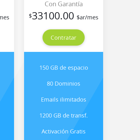
Con Garantía
33100.00
$
mes
$ar/mes
Contratar
150 GB de espacio
80 Dominios
Emails ilimitados
1200 GB de transf.
Activación Gratis