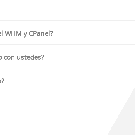
nel WHM y CPanel?
o con ustedes?
o?