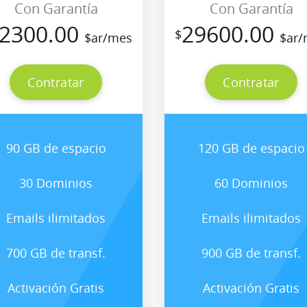
Con Garantía
Con Garantía
2300.00
29600.00
$
$ar/mes
$ar/
Contratar
Contratar
90 GB de espacio
120 GB de espacio
30 Dominios
60 Dominios
Emails ilimitados
Emails ilimitados
700 GB de transf.
900 GB de transf.
Activación Gratis
Activación Gratis