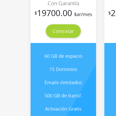
Con Garantía
19700.00
2
$
$
$ar/mes
Contratar
60 GB de espacio
15 Dominios
Emails ilimitados
500 GB de transf.
Activación Gratis